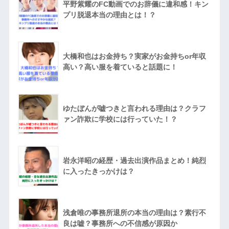
平野紫耀のFC動画でのお辞儀に違和感！キン
プリ脱退本当の理由とは！？
大橋和也はお金持ち？実家がお金持ちor年収
高い？高い服を着ていると話題に！
ゆたぼんが嘘つきと言われる理由は？クラフ
ァン詐欺に学校には行っていた！？
岩永洋昭の経歴・過去出演作品まとめ！純烈
に入ったきっかけは？
浅倉唯の事務所退所の本当の理由は？素行不
良は嘘？事務所への不信感が原因か