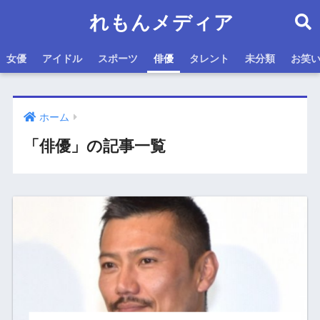
れもんメディア
女優
アイドル
スポーツ
俳優
タレント
未分類
お笑
ホーム
「俳優」の記事一覧