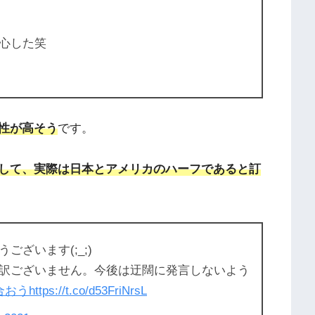
心した笑
性が高そう
です。
して、実際は日本とアメリカのハーフであると訂
ざいます(;_;)
訳ございません。今後は迂闊に発言しないよう
合おう
https://t.co/d53FriNrsL