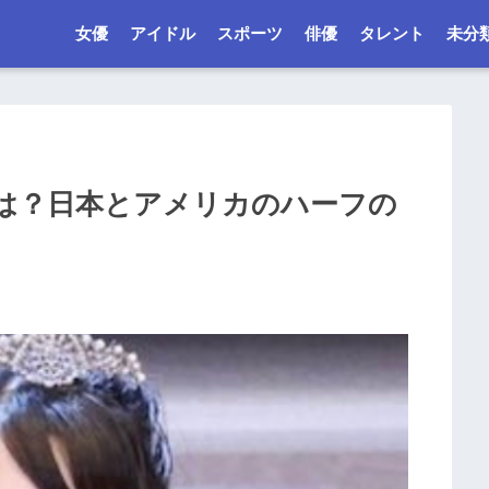
女優
アイドル
スポーツ
俳優
タレント
未分
は？日本とアメリカのハーフの