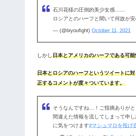
石川花様の圧倒的美少女感……
ロシアとのハーフと聞いて何故か安
— (@biyoufight)
October 11, 2021
しかし
日本とアメリカのハーフである可能
日本とロシアのハーフというツイートに対
正するコメントが度々ついています。
そうなんですね…！ご指摘ありがとうご
間違えた情報を流してしまって申し
に気をつけます
#マシュマロを投げ