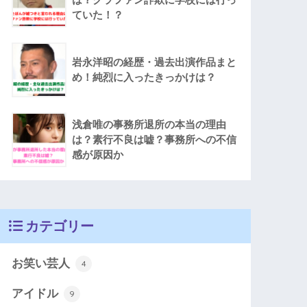
ていた！？
岩永洋昭の経歴・過去出演作品まと
め！純烈に入ったきっかけは？
浅倉唯の事務所退所の本当の理由
は？素行不良は嘘？事務所への不信
感が原因か
カテゴリー
お笑い芸人
4
アイドル
9