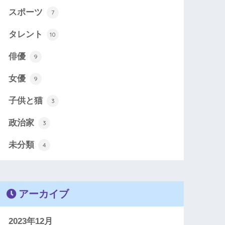
スポーツ
7
タレント
10
俳優
9
女優
9
子供と猫
3
政治家
3
未分類
4
アーカイブ
2023年12月